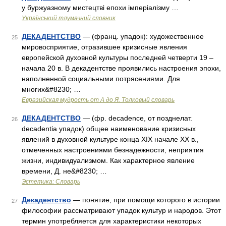
у буржуазному мистецтві епохи імперіалізму …
Український тлумачний словник
ДЕКАДЕНТСТВО
— (франц. упадок): художественное
25
мировосприятие, отразившее кризисные явления
европейской духовной культуры последней четверти 19 –
начала 20 в. В декадентстве проявились настроения эпохи,
наполненной социальными потрясениями. Для
многих&#8230; …
Евразийская мудрость от А до Я. Толковый словарь
ДЕКАДЕНТСТВО
— (фр. decadence, от позднелат.
26
decadentia упадок) общее наименование кризисных
явлений в духовной культуре конца XIX начале XX в.,
отмеченных настроениями безнадежности, неприятия
жизни, индивидуализмом. Как характерное явление
времени, Д. не&#8230; …
Эстетика: Словарь
Декадентство
— понятие, при помощи которого в истории
27
философии рассматривают упадок культур и народов. Этот
термин употребляется для характеристики некоторых