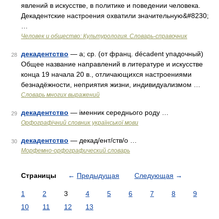
явлений в искусстве, в политике и поведении человека.
Декадентские настроения охватили значительную&#8230;
…
Человек и общество: Культурология. Словарь-справочник
декадентство
— а; ср. (от франц. décadent упадочный)
28
Общее название направлений в литературе и искусстве
конца 19 начала 20 в., отличающихся настроениями
безнадёжности, неприятия жизни, индивидуализмом …
Словарь многих выражений
декадентство
— іменник середнього роду …
29
Орфографічний словник української мови
декадентство
— декад/ент/ств/о …
30
Морфемно-орфографический словарь
Страницы
←
Предыдущая
Следующая
→
1
2
3
4
5
6
7
8
9
10
11
12
13