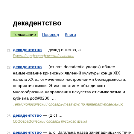
декадентство
Толкование
Перевод
Книги
декадентство
— декад ентство, а …
21
Русский орфографический словарь
декадентство
— (от лат. decadentia упадок) общее
22
наименование кризисных явлений культуры конца XIX
начала XX в., отмеченных настроениями безнадежности,
неприятия жизни. Этим понятием объединяют
многообразные направления искусства от символизма и
кубизма до&#8230; …
Терминологический словарь-тезаурус по литературоведению
декадентство
— (2 с) …
23
Орфографический словарь русского языка
декадентство
— а, с. Загальна назва занепадницьких течій
24